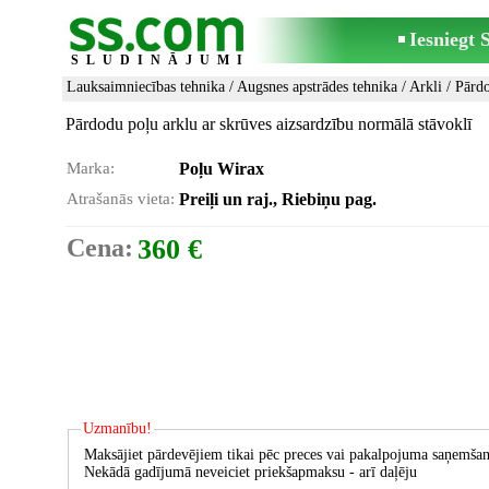
Iesniegt
SLUDINĀJUMI
Lauksaimniecības tehnika
/
Augsnes apstrādes tehnika
/
Arkli
/ Pārd
Pārdodu poļu arklu ar skrūves aizsardzību normālā stāvoklī
Marka:
Poļu Wirax
Atrašanās vieta:
Preiļi un raj., Riebiņu pag.
Cena:
360 €
Uzmanību!
Maksājiet pārdevējiem tikai pēc preces vai pakalpojuma saņemšan
Nekādā gadījumā neveiciet priekšapmaksu - arī daļēju