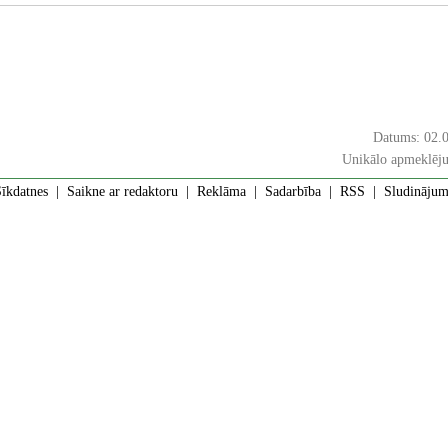
Datums: 02.
Unikālo apmeklēju
īkdatnes
|
Saikne ar redaktoru
|
Reklāma
|
Sadarbība
|
RSS
| Sludinājumi