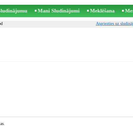
 Sludinājumu
Mani Sludinājumi
Meklēšana
Me
od
Atgriezties uz sludin
as.