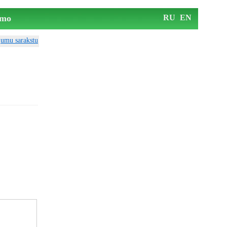
mo
RU
EN
ājumu sarakstu