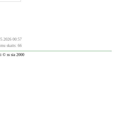
05.2026 00:57
mu skaits:
66
 © ss sia 2000