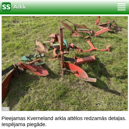
Arkli
1/8
Pieejamas Kverneland arkla attēlos redzamās detaļas.
Iespējama piegāde.