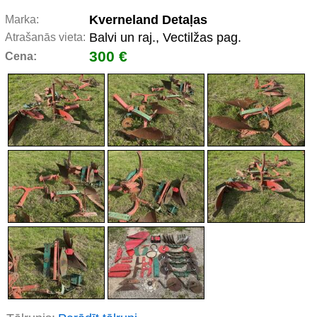
Kverneland Detaļas
Marka:
Balvi un raj., Vectilžas pag.
Atrašanās vieta:
300 €
Cena: