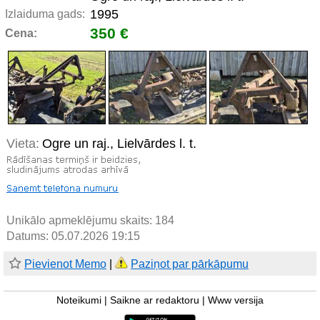
1995
Izlaiduma gads:
350 €
Cena:
Vieta:
Ogre un raj., Lielvārdes l. t.
Unikālo apmeklējumu skaits:
184
Datums: 05.07.2026 19:15
Pievienot Memo
|
Paziņot par pārkāpumu
Noteikumi
|
Saikne ar redaktoru
|
Www versija