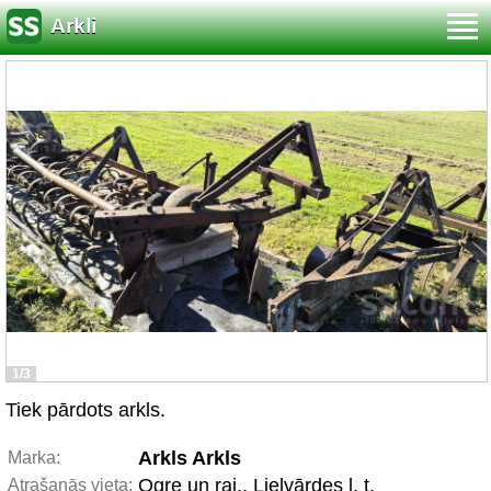
Arkli
1/3
Tiek pārdots arkls.
Arkls Arkls
Marka:
Ogre un raj., Lielvārdes l. t.
Atrašanās vieta: