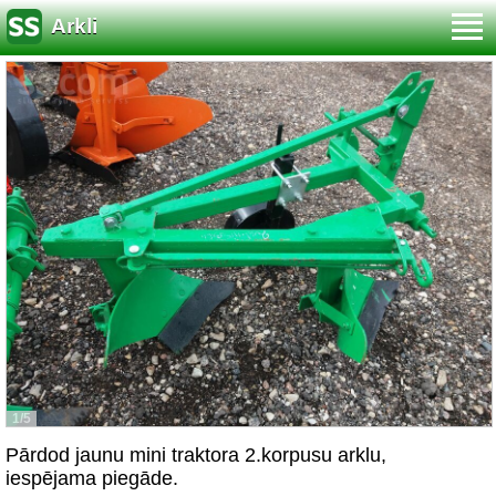
Arkli
1/5
Pārdod jaunu mini traktora 2.korpusu arklu,
iespējama piegāde.