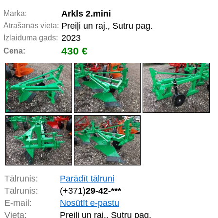
Arkls 2.mini
Marka:
Preiļi un raj., Sutru pag.
Atrašanās vieta:
2023
Izlaiduma gads:
430 €
Cena:
Tālrunis:
Parādīt tālruni
Tālrunis:
(+371)
29-42-***
E-mail:
Nosūtīt e-pastu
Vieta:
Preiļi un raj., Sutru pag.