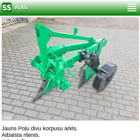
Arkli
1/10
Jauns Poļu divu korpusu arkls.
Atbalsta ritenis.