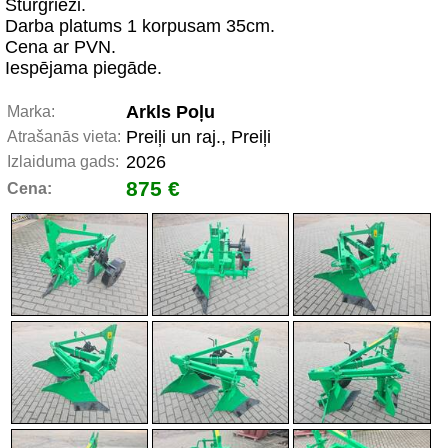
Stūrgrieži.
Darba platums 1 korpusam 35cm.
Cena ar PVN.
Iespējama piegāde.
Arkls Poļu
Marka:
Preiļi un raj., Preiļi
Atrašanās vieta:
2026
Izlaiduma gads:
875 €
Cena: