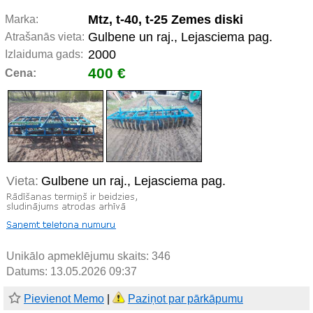
Mtz, t-40, t-25 Zemes diski
Marka:
Gulbene un raj., Lejasciema pag.
Atrašanās vieta:
2000
Izlaiduma gads:
400 €
Cena:
Vieta:
Gulbene un raj., Lejasciema pag.
Unikālo apmeklējumu skaits:
346
Datums: 13.05.2026 09:37
Pievienot Memo
|
Paziņot par pārkāpumu