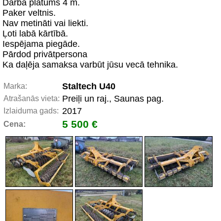
Darba platums 4 m.
Paker veltnis.
Nav metināti vai liekti.
Ļoti labā kārtībā.
Iespējama piegāde.
Pārdod privātpersona
Ka daļēja samaksa varbūt jūsu vecā tehnika.
Staltech U40
Marka:
Preiļi un raj., Saunas pag.
Atrašanās vieta:
2017
Izlaiduma gads:
5 500 €
Cena: