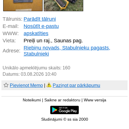
Tālrunis:
Parādīt tālruni
E-mail:
Nosūtīt e-pastu
WWW:
apskatīties
Vieta:
Preiļi un raj., Saunas pag.
Riebiņu novads, Stabulnieku pagasts,
Adrese:
Stabulnieki
Unikālo apmeklējumu skaits:
160
Datums: 03.08.2026 10:40
Pievienot Memo
|
Paziņot par pārkāpumu
Noteikumi
|
Saikne ar redaktoru
|
Www versija
Sludinājumi © ss sia 2000