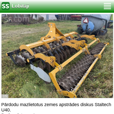
Lobītāji
1/5
Pārdodu mazlietotus zemes apstrādes diskus Staltech
U40.