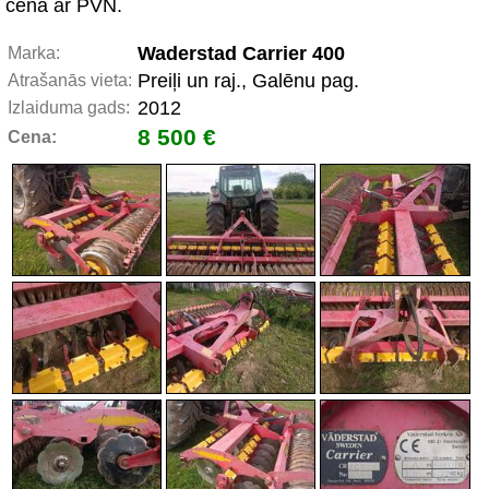
cena ar PVN.
Waderstad Carrier 400
Marka:
Preiļi un raj., Galēnu pag.
Atrašanās vieta:
2012
Izlaiduma gads:
8 500 €
Cena: