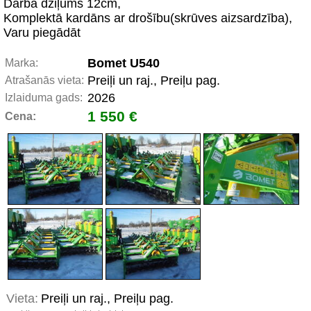
Darba dziļums 12cm,
Komplektā kardāns ar drošību(skrūves aizsardzība),
Varu piegādāt
Bomet U540
Marka:
Preiļi un raj., Preiļu pag.
Atrašanās vieta:
2026
Izlaiduma gads:
1 550 €
Cena:
Vieta:
Preiļi un raj., Preiļu pag.