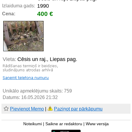
1990
Izlaiduma gads:
400 €
Cena:
Vieta:
Cēsis un raj., Liepas pag.
Unikālo apmeklējumu skaits:
759
Datums: 16.05.2026 21:32
Pievienot Memo
|
Paziņot par pārkāpumu
Noteikumi
|
Saikne ar redaktoru
|
Www versija