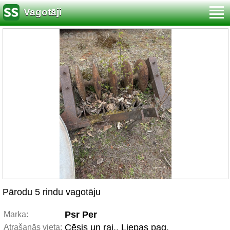
Vagotāji
Pārodu 5 rindu vagotāju
Psr Per
Marka:
Cēsis un raj., Liepas pag.
Atrašanās vieta: