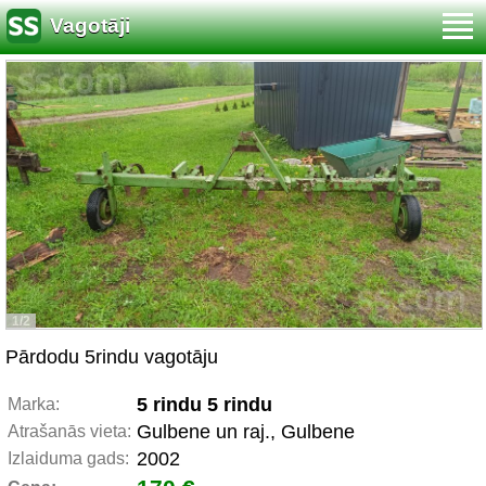
Vagotāji
1/2
Pārdodu 5rindu vagotāju
5 rindu 5 rindu
Marka:
Gulbene un raj., Gulbene
Atrašanās vieta:
2002
Izlaiduma gads: