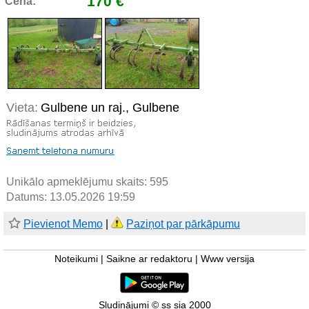
170 €
Cena:
Vieta:
Gulbene un raj., Gulbene
Unikālo apmeklējumu skaits:
595
Datums: 13.05.2026 19:59
Pievienot Memo
|
Paziņot par pārkāpumu
Noteikumi
|
Saikne ar redaktoru
|
Www versija
Sludinājumi © ss sia 2000