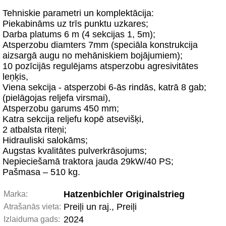
Tehniskie parametri un komplektācija:
Piekabināms uz trīs punktu uzkares;
Darba platums 6 m (4 sekcijas 1, 5m);
Atsperzobu diamters 7mm (speciāla konstrukcija
aizsargā augu no mehāniskiem bojājumiem);
10 pozīcijās regulējams atsperzobu agresivitātes
leņķis,
Viena sekcija - atsperzobi 6-ās rindās, katrā 8 gab;
(pielāgojas reljefa virsmai),
Atsperzobu garums 450 mm;
Katra sekcija reljefu kopē atsevišķi,
2 atbalsta riteņi;
Hidrauliski salokāms;
Augstas kvalitātes pulverkrāsojums;
Nepieciešamā traktora jauda 29kW/40 PS;
Pašmasa – 510 kg.
Hatzenbichler Originalstrieg
Marka:
Preiļi un raj., Preiļi
Atrašanās vieta:
2024
Izlaiduma gads: