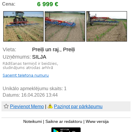
6 999 €
Cena:
Vieta:
Preiļi un raj., Preiļi
Uzņēmums:
SILJA
Unikālo apmeklējumu skaits:
1
Datums: 16.04.2026 13:44
Pievienot Memo
|
Paziņot par pārkāpumu
Noteikumi
|
Saikne ar redaktoru
|
Www versija