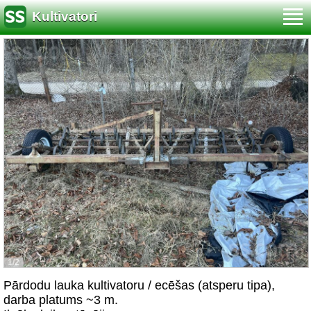
Kultivatori
1/2
Pārdodu lauka kultivatoru / ecēšas (atsperu tipa),
darba platums ~3 m.