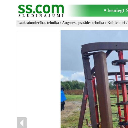
Iesniegt
SLUDINĀJUMI
Lauksaimniecības tehnika
/
Augsnes apstrādes tehnika
/
Kultivatori
/