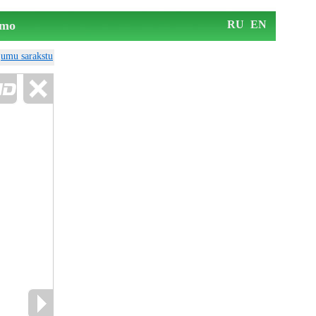
mo
RU
EN
ājumu sarakstu