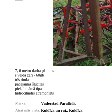
7, 6 metru darba platums
s veida zari - 60gb
trīs rindas
paceļamas šļūcītes
piekabināmā tipa
hidrocilindrs atremontēts
Marka:
Vaderstad Parallellic
Atrašanās vieta:
Kuldīga un raj., Kuldīga