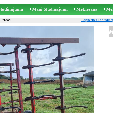
 Sludinājumu
Mani Sludinājumi
Meklēšana
Me
 Pārdod
Atgriezties uz sludin