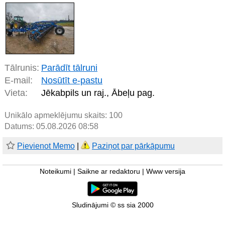
Tālrunis:
Parādīt tālruni
E-mail:
Nosūtīt e-pastu
Vieta:
Jēkabpils un raj., Ābeļu pag.
Unikālo apmeklējumu skaits:
100
Datums: 05.08.2026 08:58
Pievienot Memo
|
Paziņot par pārkāpumu
Noteikumi
|
Saikne ar redaktoru
|
Www versija
Sludinājumi © ss sia 2000