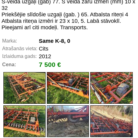
S-veida uzgaļi (gab) 77. S veida zaru izmēri (mm) 10 x
32
Priekšējie slīdošie uzgaļi (gab. ) 65. Atbalsta riteņi 4
Atbalsta riteņa izmēri ir 23 x 10, 5. Labā stāvoklī.
Pieejami arī citi modeļi. Transports.
Same K-8, 0
Marka:
Cits
Atrašanās vieta:
2012
Izlaiduma gads:
7 500 €
Cena: