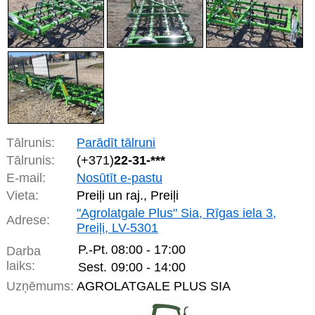
Tālrunis:
Parādīt tālruni
Tālrunis:
(+371)
22-31-***
E-mail:
Nosūtīt e-pastu
Vieta:
Preiļi un raj., Preiļi
"Agrolatgale Plus" Sia, Rīgas iela 3,
Adrese:
Preiļi, LV-5301
P.-Pt.
08:00 - 17:00
Darba
laiks:
Sest.
09:00 - 14:00
Uzņēmums:
AGROLATGALE PLUS SIA