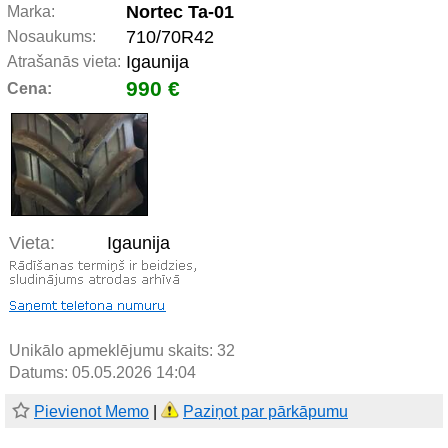
Nortec Ta-01
Marka:
710/70R42
Nosaukums:
Igaunija
Atrašanās vieta:
990 €
Cena:
Vieta:
Igaunija
Unikālo apmeklējumu skaits:
32
Datums: 05.05.2026 14:04
Pievienot Memo
|
Paziņot par pārkāpumu