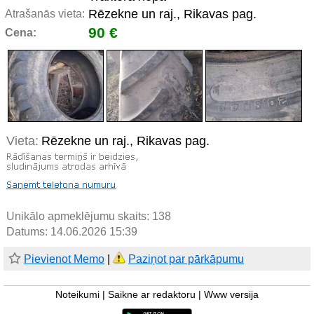
Rēzekne un raj., Rikavas pag.
Atrašanās vieta:
90 €
Cena:
Vieta:
Rēzekne un raj., Rikavas pag.
Unikālo apmeklējumu skaits:
138
Datums: 14.06.2026 15:39
Pievienot Memo
|
Paziņot par pārkāpumu
Noteikumi
|
Saikne ar redaktoru
|
Www versija