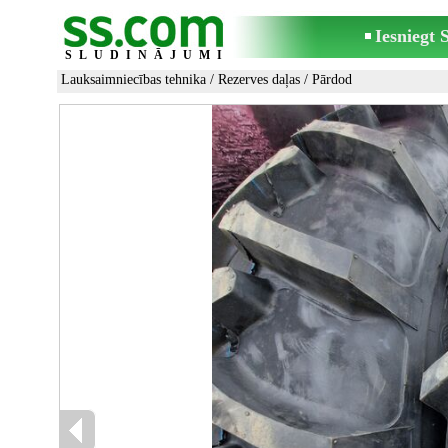
Iesniegt
SLUDINĀJUMI
Lauksaimniecības tehnika
/
Rezerves daļas
/ Pārdod