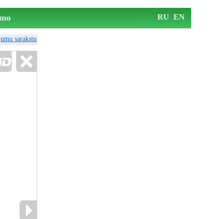
mo
RU
EN
ājumu sarakstu