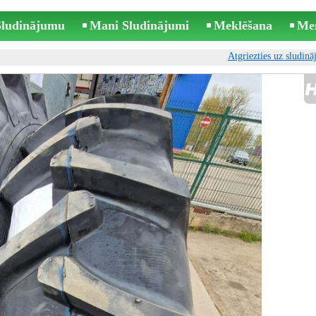
 Sludinājumu
Mani Sludinājumi
Meklēšana
Me
Atgriezties uz sludin