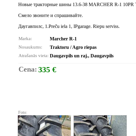
Новые тракторные шины 13.6-38 MARCHER R-1 10PR T
Смело звоните и спрашивайте.
Даугавпилс, 1.Preču iela 1, IPgarage. Riepu serviss.
Marka:
Marcher R-1
Nosaukums:
Traktoru / Agro riepas
Atrašanās vieta:
Daugavpils un raj., Daugavpils
Cena:
335 €
Foto: