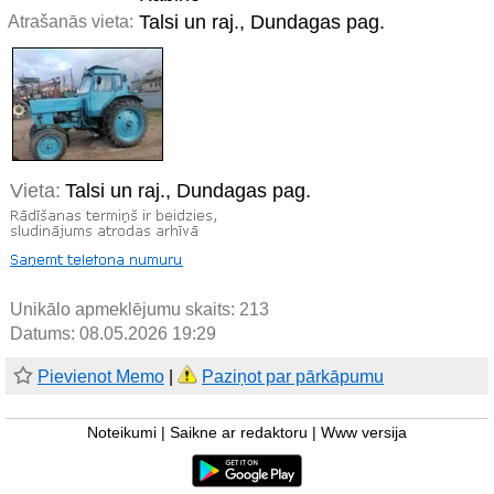
Talsi un raj., Dundagas pag.
Atrašanās vieta:
Vieta:
Talsi un raj., Dundagas pag.
Unikālo apmeklējumu skaits:
213
Datums: 08.05.2026 19:29
Pievienot Memo
|
Paziņot par pārkāpumu
Noteikumi
|
Saikne ar redaktoru
|
Www versija