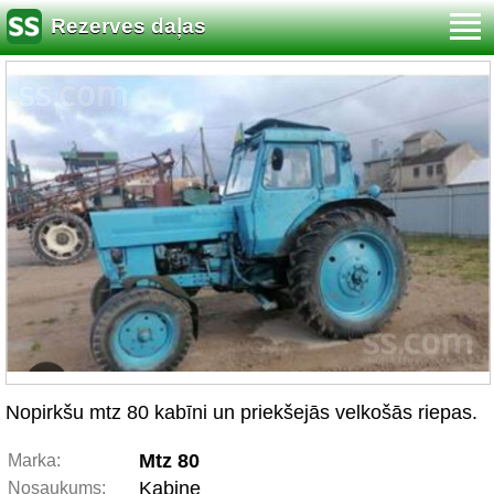
Rezerves daļas
Nopirkšu mtz 80 kabīni un priekšejās velkošās riepas.
Mtz 80
Marka:
Kabine
Nosaukums: