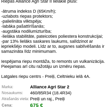
Riepas Alliance Agri Star II lielākie plusi:
-ātruma indekss D (65Km/h);
-uzlabots riepas protektors;
-palielināta vilktspēja;
-labāka pašattīrīšanās;
-augstāka nodilumizturība;
-lielāka stabilitāte, pateicoties poliestera konstrukcijai;
-par 13% lielāks saskares laukums, salīdzinot ar
iepriekšējo modeli. Līdz ar to, augsnes sablīvēšanās ir
samazināta līdz minimumam.
Iespējama riepu montāža, to remonts un vulkanizācija.
Pieejamas arī citu ražotāju un izmēru riepas.
Latgales riepu centrs - Preiļi, Celtnieku ielā 4A.
Alliance Agri Star 2
Marka:
460/85R34 (18.4R34)
Nosaukums:
Preiļi un raj., Preiļi
Atrašanās vieta:
675 €
Cena: