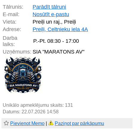
Tālrunis:
Parādīt tālruni
E-mail:
Nosūtīt e-pastu
Vieta:
Preiļi un raj., Preiļi
Adrese:
Preiļi, Celtnieku iela 4A
Darba
P.-Pt.
08:30 - 17:00
laiks:
Uzņēmums:
SIA "MARATONS AV"
Unikālo apmeklējumu skaits:
131
Datums: 22.07.2026 14:58
Pievienot Memo
|
Paziņot par pārkāpumu