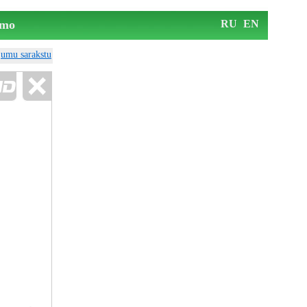
mo
RU
EN
ājumu sarakstu