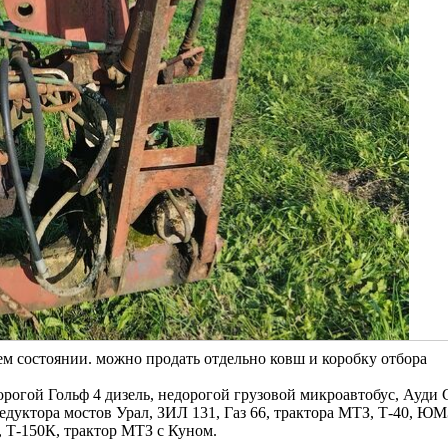
ем состоянии. можно продать отдельно ковш и коробку отбора
орогой Гольф 4 дизель, недорогой грузовой микроавтобус, Ауди 
едуктора мостов Урал, ЗИЛ 131, Газ 66, трактора МТЗ, Т-40, ЮМ
Т-150К, трактор МТЗ с Куном.