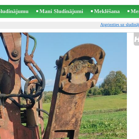
 Sludinājumu
Mani Sludinājumi
Meklēšana
Me
Atgriezties uz sludin