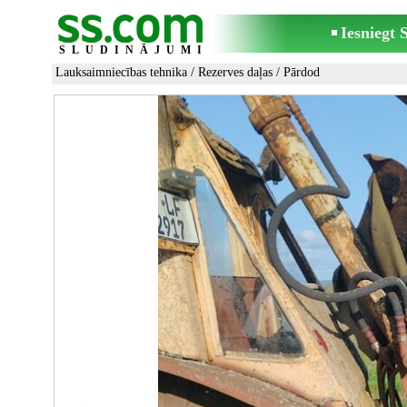
Iesniegt
SLUDINĀJUMI
Lauksaimniecības tehnika
/
Rezerves daļas
/ Pārdod