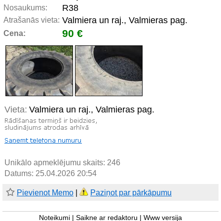
R38
Nosaukums:
Valmiera un raj., Valmieras pag.
Atrašanās vieta:
90 €
Cena:
Vieta:
Valmiera un raj., Valmieras pag.
Unikālo apmeklējumu skaits:
246
Datums: 25.04.2026 20:54
Pievienot Memo
|
Paziņot par pārkāpumu
Noteikumi
|
Saikne ar redaktoru
|
Www versija