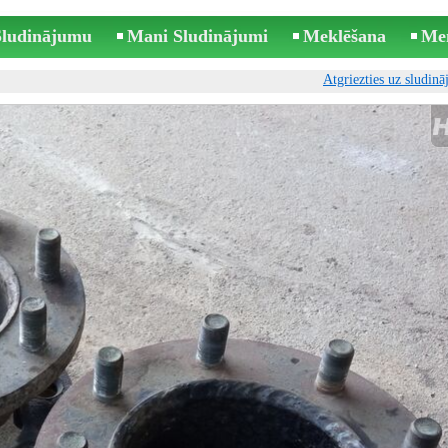
 Sludinājumu
Mani Sludinājumi
Meklēšana
Me
Atgriezties uz sludin