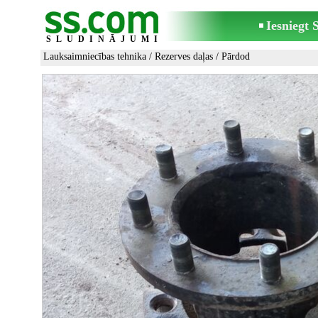
Iesniegt
SLUDINĀJUMI
Lauksaimniecības tehnika
/
Rezerves daļas
/ Pārdod