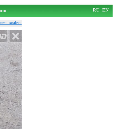
mo
RU
EN
ājumu sarakstu