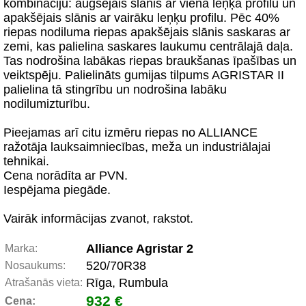
kombināciju: augšējais slānis ar viena leņķa profilu un
apakšējais slānis ar vairāku leņķu profilu. Pēc 40%
riepas nodiluma riepas apakšējais slānis saskaras ar
zemi, kas palielina saskares laukumu centrālajā daļa.
Tas nodrošina labākas riepas braukšanas īpašības un
veiktspēju. Palielināts gumijas tilpums AGRISTAR II
palielina tā stingrību un nodrošina labāku
nodilumizturību.
Pieejamas arī citu izmēru riepas no ALLIANCE
ražotāja lauksaimniecības, meža un industriālajai
tehnikai.
Cena norādīta ar PVN.
Iespējama piegāde.
Vairāk informācijas zvanot, rakstot.
Alliance Agristar 2
Marka:
520/70R38
Nosaukums:
Rīga, Rumbula
Atrašanās vieta:
932 €
Cena: