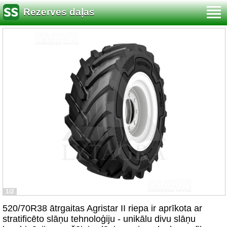
Rezerves daļas
1/2
520/70R38 ātrgaitas Agristar II riepa ir aprīkota ar
stratificēto slāņu tehnoloģiju - unikālu divu slāņu