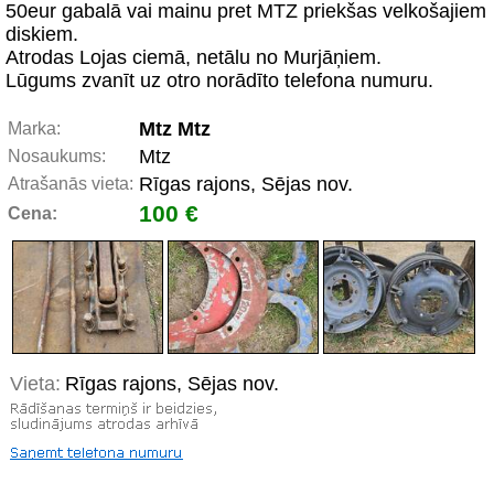
50eur gabalā vai mainu pret MTZ priekšas velkošajiem
diskiem.
Atrodas Lojas ciemā, netālu no Murjāņiem.
Lūgums zvanīt uz otro norādīto telefona numuru.
Mtz Mtz
Marka:
Mtz
Nosaukums:
Rīgas rajons, Sējas nov.
Atrašanās vieta:
100 €
Cena:
Vieta:
Rīgas rajons, Sējas nov.