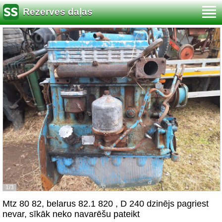
Rezerves daļas
1/3
Mtz 80 82, belarus 82.1 820 , D 240 dzinējs pagriest
nevar, sīkāk neko navarēšu pateikt