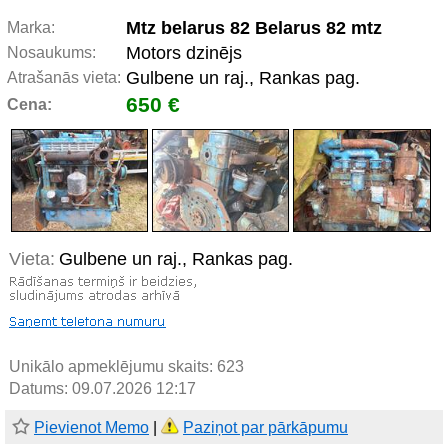
Mtz belarus 82 Belarus 82 mtz
Marka:
Motors dzinējs
Nosaukums:
Gulbene un raj., Rankas pag.
Atrašanās vieta:
650 €
Cena:
Vieta:
Gulbene un raj., Rankas pag.
Unikālo apmeklējumu skaits:
623
Datums: 09.07.2026 12:17
Pievienot Memo
|
Paziņot par pārkāpumu