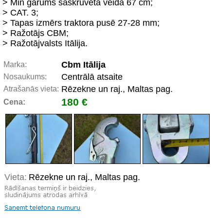
> Min garums saskrūvētā veidā 67 cm;
> CAT. 3;
> Tapas izmērs traktora pusē 27-28 mm;
> Ražotājs CBM;
> Ražotājvalsts Itālija.
Cbm Itālija
Marka:
Centrālā atsaite
Nosaukums:
Rēzekne un raj., Maltas pag.
Atrašanās vieta:
180 €
Cena:
Vieta:
Rēzekne un raj., Maltas pag.