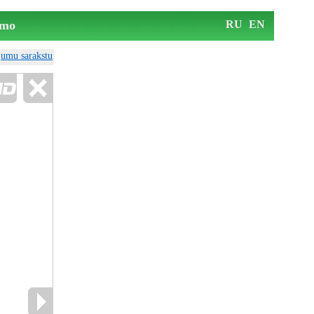
mo
RU
EN
ājumu sarakstu