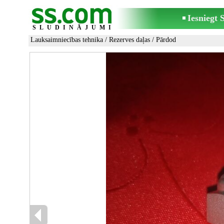
Iesniegt
SLUDINĀJUMI
Lauksaimniecības tehnika
/
Rezerves daļas
/ Pārdod