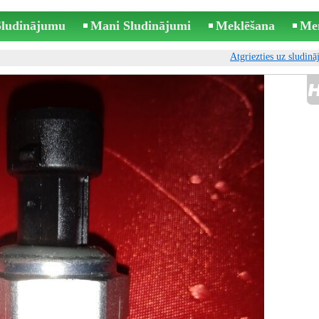
 Sludinājumu
Mani Sludinājumi
Meklēšana
Me
Atgriezties uz sludin