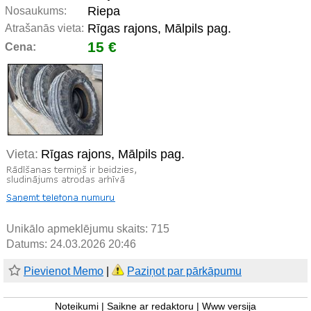
Riepa
Nosaukums:
Rīgas rajons, Mālpils pag.
Atrašanās vieta:
15 €
Cena:
Vieta:
Rīgas rajons, Mālpils pag.
Unikālo apmeklējumu skaits:
715
Datums: 24.03.2026 20:46
Pievienot Memo
|
Paziņot par pārkāpumu
Noteikumi
|
Saikne ar redaktoru
|
Www versija