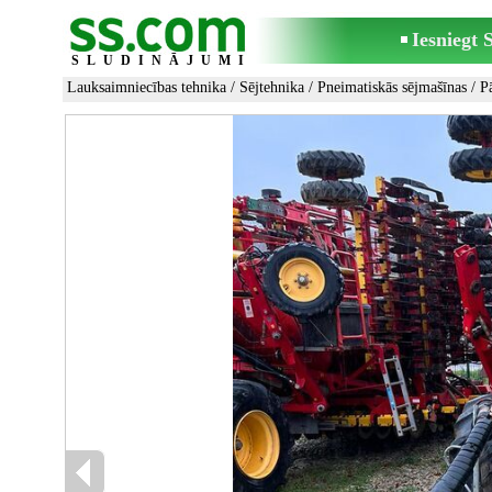
Iesniegt
SLUDINĀJUMI
Lauksaimniecības tehnika
/
Sējtehnika
/
Pneimatiskās sējmašīnas
/ P