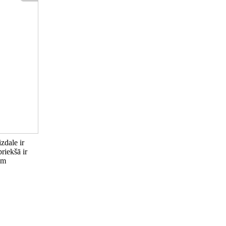
zdale ir
riekšā ir
em