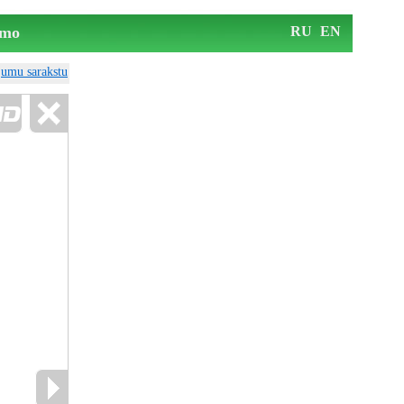
mo
RU
EN
ājumu sarakstu