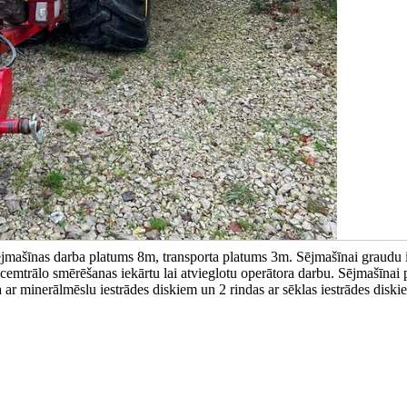
ašīnas darba platums 8m, transporta platums 3m. Sējmašīnai graudu i
 cemtrālo smērēšanas iekārtu lai atvieglotu operātora darbu. Sējmašīnai p
a ar minerālmēslu iestrādes diskiem un 2 rindas ar sēklas iestrādes diski