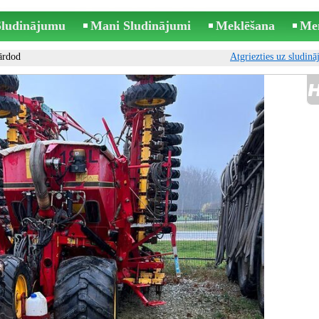
 Sludinājumu
Mani Sludinājumi
Meklēšana
Me
ārdod
Atgriezties uz sludin