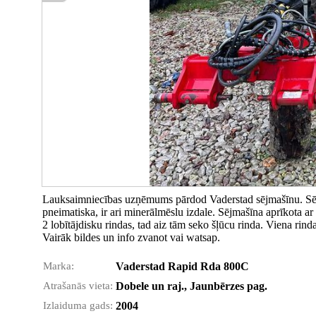
Lauksaimniecības uzņēmums pārdod Vaderstad sējmašīnu. Sējm
pneimatiska, ir ari minerālmēslu izdale. Sējmašīna aprīkota ar
2 lobītājdisku rindas, tad aiz tām seko šļūcu rinda. Viena rind
Vairāk bildes un info zvanot vai watsap.
Marka:
Vaderstad Rapid Rda 800C
Atrašanās vieta:
Dobele un raj., Jaunbērzes pag.
Izlaiduma gads:
2004