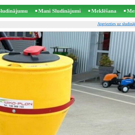
 Sludinājumu
Mani Sludinājumi
Meklēšana
Me
Atgriezties uz sludin