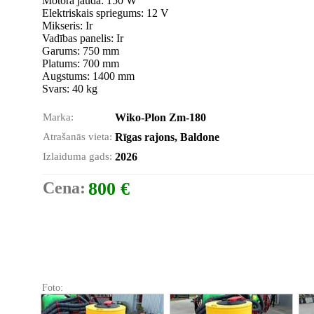
Motora jauda: 150 W
Elektriskais spriegums: 12 V
Mikseris: Ir
Vadības panelis: Ir
Garums: 750 mm
Platums: 700 mm
Augstums: 1400 mm
Svars: 40 kg
Marka:
Wiko-Plon Zm-180
Atrašanās vieta:
Rīgas rajons, Baldone
Izlaiduma gads:
2026
Cena:
800 €
Foto: