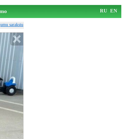
mo
RU
EN
ājumu sarakstu