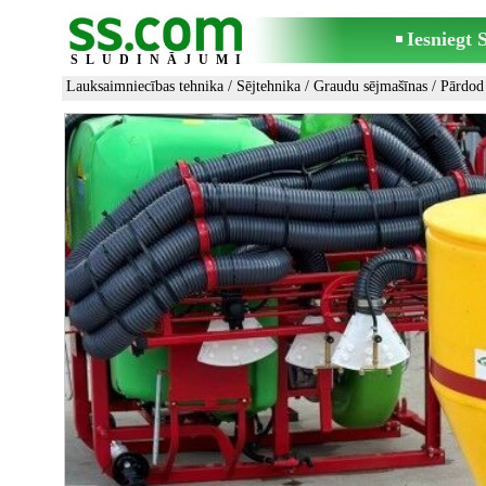
Iesniegt
SLUDINĀJUMI
Lauksaimniecības tehnika
/
Sējtehnika
/
Graudu sējmašīnas
/ Pārdod