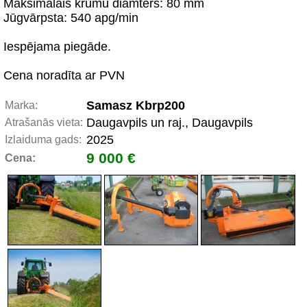
Maksimālais krūmu diamters: 80 mm
Jūgvārpsta: 540 apg/min
Iespējama piegāde.
Cena noradīta ar PVN
Samasz Kbrp200
Marka:
Daugavpils un raj., Daugavpils
Atrašanās vieta:
2025
Izlaiduma gads:
9 000 €
Cena: