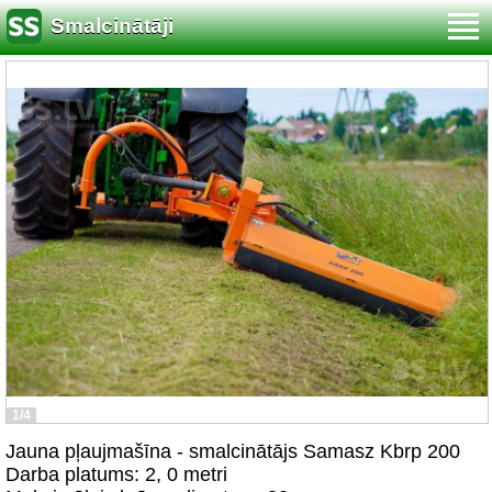
Smalcinātāji
1/4
Jauna pļaujmašīna - smalcinātājs Samasz Kbrp 200
Darba platums: 2, 0 metri