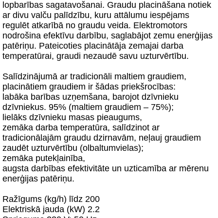
lopbarības sagatavošanai. Graudu placināšana notiek
ar divu valču palīdzību, kuru attālumu iespējams
regulēt atkarībā no graudu veida. Elektromotors
nodrošina efektīvu darbību, saglabājot zemu enerģijas
patēriņu. Pateicoties placinātāja zemajai darba
temperatūrai, graudi nezaudē savu uzturvērtību.
Salīdzinājumā ar tradicionāli maltiem graudiem,
placinātiem graudiem ir šādas priekšrocības:
labāka barības uzņemšana, barojot dzīvnieku
dzīvniekus. 95% (maltiem graudiem – 75%);
lielāks dzīvnieku masas pieaugums,
zemāka darba temperatūra, salīdzinot ar
tradicionālajām graudu dzirnavām, neļauj graudiem
zaudēt uzturvērtību (olbaltumvielas);
zemāka putekļainība,
augsta darbības efektivitāte un uzticamība ar mērenu
enerģijas patēriņu.
Ražīgums (kg/h) līdz 200
Elektriskā jauda (kW) 2.2