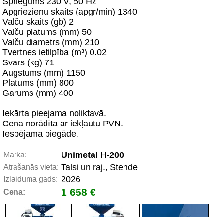
Spriegums 230 V; 50 Hz
Apgriezienu skaits (apgr/min) 1340
Valču skaits (gb) 2
Valču platums (mm) 50
Valču diametrs (mm) 210
Tvertnes ietilpība (m³) 0.02
Svars (kg) 71
Augstums (mm) 1150
Platums (mm) 800
Garums (mm) 400
Iekārta pieejama noliktavā.
Cena norādīta ar iekļautu PVN.
Iespējama piegāde.
Unimetal H-200
Marka:
Talsi un raj., Stende
Atrašanās vieta:
2026
Izlaiduma gads:
1 658 €
Cena: