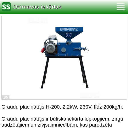
Dzirnavas iekārtas
1/5
Graudu placinātājs H-200, 2.2kW, 230V, līdz 200kg/h.
Graudu placinātājs ir būtiska iekārta lopkopjiem, zirgu
audzētājiem un zivjsaimniecībām, kas paredzēta