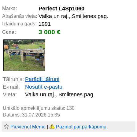
Perfect L4Sp1060
Marka:
Valka un raj., Smiltenes pag.
Atrašanās vieta:
1991
Izlaiduma gads:
3 000 €
Cena:
Tālrunis:
Parādīt tālruni
E-mail:
Nosūtīt e-pastu
Vieta:
Valka un raj., Smiltenes pag.
Unikālo apmeklējumu skaits:
130
Datums: 31.07.2026 15:35
Pievienot Memo
|
Paziņot par pārkāpumu