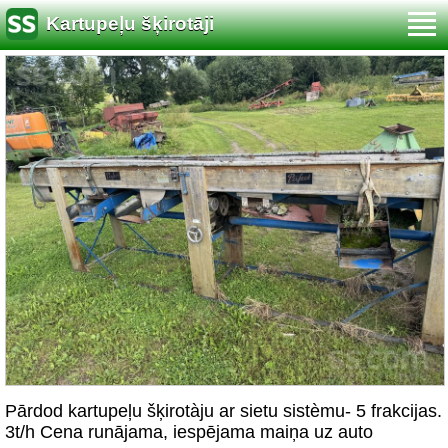
Kartupeļu šķirotāji
Pārdod kartupeļu šķirotàju ar sietu sistèmu- 5 frakcijas.
3t/h Cena runājama, iespējama maiņa uz auto