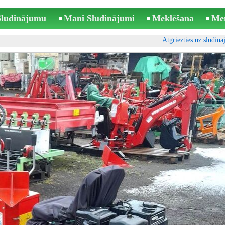
 Sludinājumu
Mani Sludinājumi
Meklēšana
Me
Atgriezties uz sludin