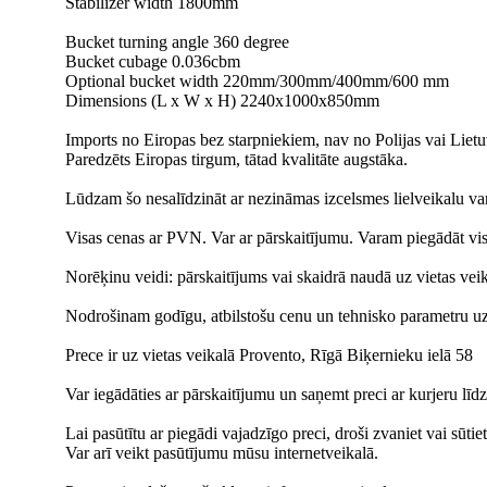
Stabilizer width 1800mm
Bucket turning angle 360 degree
Bucket cubage 0.036cbm
Optional bucket width 220mm/300mm/400mm/600 mm
Dimensions (L x W x H) 2240x1000x850mm
Imports no Eiropas bez starpniekiem, nav no Polijas vai Lietu
Paredzēts Eiropas tirgum, tātad kvalitāte augstāka.
Lūdzam šo nesalīdzināt ar nezināmas izcelsmes lielveikalu va
Visas cenas ar PVN. Var ar pārskaitījumu. Varam piegādāt visā
Norēķinu veidi: pārskaitījums vai skaidrā naudā uz vietas v
Nodrošinam godīgu, atbilstošu cenu un tehnisko parametru uz
Prece ir uz vietas veikalā Provento, Rīgā Biķernieku ielā 58
Var iegādāties ar pārskaitījumu un saņemt preci ar kurjeru līd
Lai pasūtītu ar piegādi vajadzīgo preci, droši zvaniet vai sūtiet
Var arī veikt pasūtījumu mūsu internetveikalā.