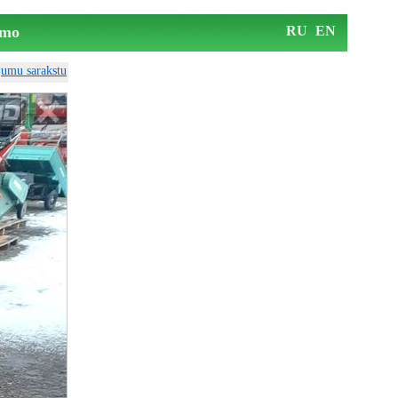
mo
RU
EN
ājumu sarakstu