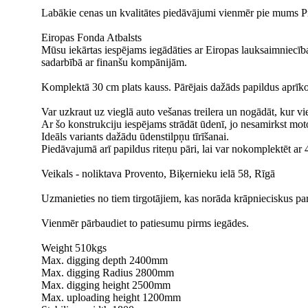
Labākie cenas un kvalitātes piedāvājumi vienmēr pie mums P
Eiropas Fonda Atbalsts
Mūsu iekārtas iespējams iegādāties ar Eiropas lauksaimniecības 
sadarbībā ar finanšu kompānijām.
Komplektā 30 cm plats kauss. Pārējais dažāds papildus aprīkoj
Var uzkraut uz vieglā auto vešanas treilera un nogādāt, kur vi
Ar šo konstrukciju iespējams strādāt ūdenī, jo nesamirkst mot
Ideāls variants dažādu ūdenstilpņu tīrīšanai.
Piedāvajumā arī papildus riteņu pāri, lai var nokomplektēt ar 
Veikals - noliktava Provento, Biķernieku ielā 58, Rīgā
Uzmanieties no tiem tirgotājiem, kas norāda krāpnieciskus pa
Vienmēr pārbaudiet to patiesumu pirms iegādes.
Weight 510kgs
Max. digging depth 2400mm
Max. digging Radius 2800mm
Max. digging height 2500mm
Max. uploading height 1200mm