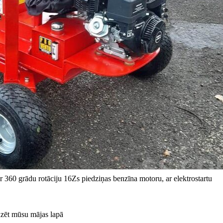
 360 grādu rotāciju 16Zs piedziņas benzīna motoru, ar elektrostartu
edzēt mūsu mājas lapā