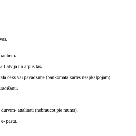
vas.
riantiem.
 Latvijā un ārpus tās.
eikalā čeks vai pavadzīme (bankomāta kartes neapkalpojam)
rādīšanu.
z durvīm- attālināti (nebraucot pie mums).
 e- pastu.