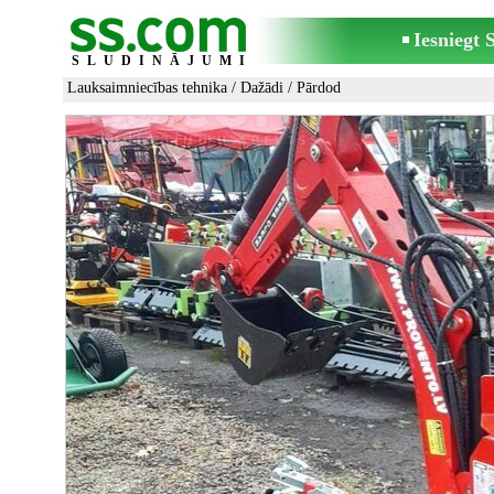
Iesniegt
SLUDINĀJUMI
Lauksaimniecības tehnika
/
Dažādi
/ Pārdod