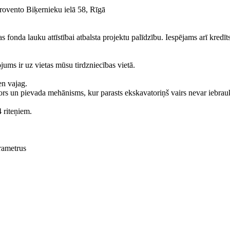
rovento Biķernieku ielā 58, Rīgā
fonda lauku attīstībai atbalsta projektu palīdzību. Iespējams arī kredīts
ums ir uz vietas mūsu tirdzniecības vietā.
en vajag.
ors un pievada mehānisms, kur parasts ekskavatoriņš vairs nevar iebrau
4 riteņiem.
rametrus