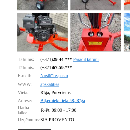
Tālrunis:
(+371)
29-44-***
Parādīt tālruni
Tālrunis:
(+371)
67-59-***
E-mail:
Nosūtīt e-pastu
WWW:
apskatīties
Vieta:
Rīga, Purvciems
Adrese:
Biķernieku iela 58, Rīga
Darba
P.-Pt.
09:00 - 17:00
laiks:
Uzņēmums:
SIA PROVENTO