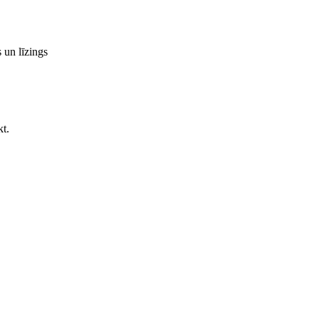
 un līzings
kt.