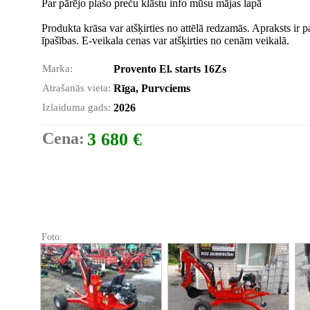
Par pārējo plašo preču klāstu info mūsu mājas lapā
Produkta krāsa var atšķirties no attēlā redzamās. Apraksts ir 
īpašības. E-veikala cenas var atšķirties no cenām veikalā.
Marka:
Provento El. starts 16Zs
Atrašanās vieta:
Rīga, Purvciems
Izlaiduma gads:
2026
Cena:
3 680 €
Foto: