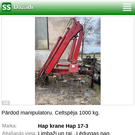
Dažādi
1/2
Pārdod manipulatoru. Celtspēja 1000 kg.
Hap krane Hap 17-3
Marka:
Limbaži un raj., Lēdurgas pag.
Atrašanās vieta: