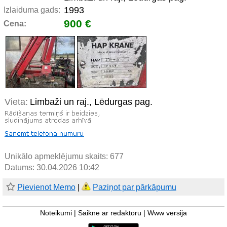
1993
Izlaiduma gads:
900 €
Cena:
Vieta:
Limbaži un raj., Lēdurgas pag.
Unikālo apmeklējumu skaits:
677
Datums: 30.04.2026 10:42
Pievienot Memo
|
Paziņot par pārkāpumu
Noteikumi
|
Saikne ar redaktoru
|
Www versija