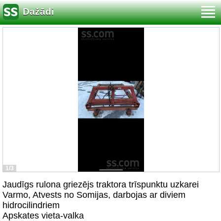
Dažādi
1/3
Jaudīgs rulona griezējs traktora trīspunktu uzkarei
Varmo, Atvests no Somijas, darbojas ar diviem
hidrocilindriem
Apskates vieta-valka