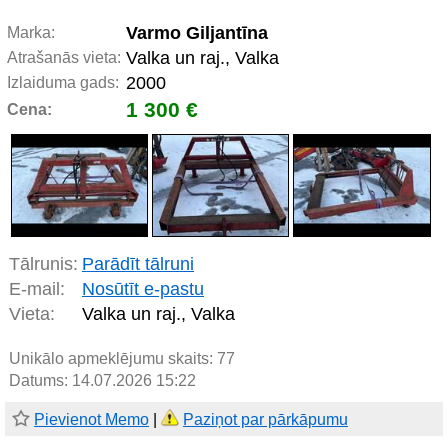
Varmo Giljantīna
Marka:
Valka un raj., Valka
Atrašanās vieta:
2000
Izlaiduma gads:
1 300 €
Cena:
Tālrunis:
Parādīt tālruni
E-mail:
Nosūtīt e-pastu
Vieta:
Valka un raj., Valka
Unikālo apmeklējumu skaits:
77
Datums: 14.07.2026 15:22
Pievienot Memo
|
Paziņot par pārkāpumu