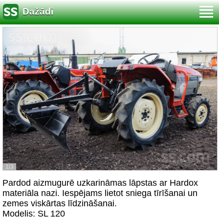
Dažādi
1/3
Pardod aizmugurē uzkarināmas lāpstas ar Hardox
materiāla nazi. Iespējams lietot sniega tīrīšanai un
zemes viskārtas līdzināšanai.
Modelis: SL 120