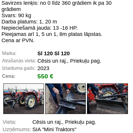
Savirzes lenķis: no 0 līdz 360 grādiem ik pa 30
grādiem
Svars: 90 kg
Darba platums: 1, 20 m
Nepieciešamā jauda: 13 -16 HP.
Pieejamas arī 1, 5 un 1, 8m platas lāpstas.
Cena ar PVN.
Sl 120 Sl 120
Marka:
Cēsis un raj., Priekuļu pag.
Atrašanās vieta:
2023
Izlaiduma gads:
550 €
Cena:
Vieta:
Cēsis un raj., Priekuļu pag.
Uzņēmums:
SIA "Mini Traktors"