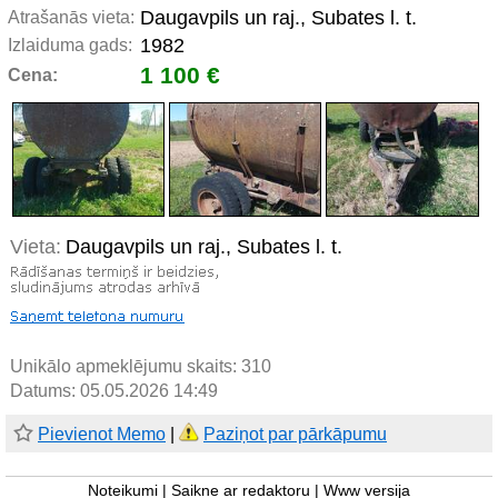
Daugavpils un raj., Subates l. t.
Atrašanās vieta:
1982
Izlaiduma gads:
1 100 €
Cena:
Vieta:
Daugavpils un raj., Subates l. t.
Unikālo apmeklējumu skaits:
310
Datums: 05.05.2026 14:49
Pievienot Memo
|
Paziņot par pārkāpumu
Noteikumi
|
Saikne ar redaktoru
|
Www versija