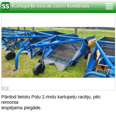
Kartupeļu novākšanas kombaini
1/9
Pārdod lietotu Poļu 2.rindu kartupeļu racēju, pēc
remonta
iespējama piegāde.