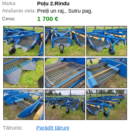
Poļu 2.Rindu
Marka:
Preiļi un raj., Sutru pag.
Atrašanās vieta:
1 700 €
Cena:
Tālrunis:
Parādīt tālruni