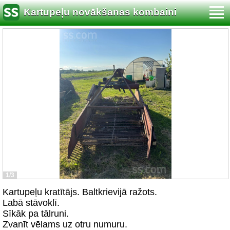
Kartupeļu novākšanas kombaini
1/3
Kartupeļu kratītājs. Baltkrievijā ražots.
Labā stāvoklī.
Sīkāk pa tālruni.
Zvanīt vēlams uz otru numuru.