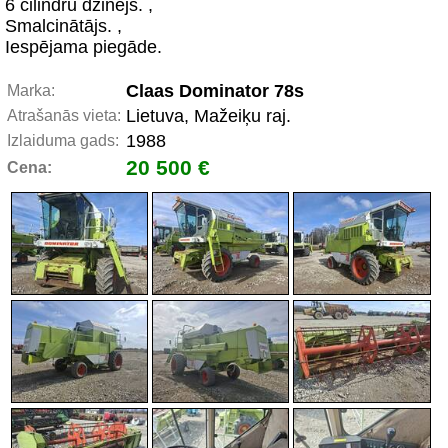
6 cilindru dzinējs. ,
Smalcinātājs. ,
Iespējama piegāde.
Claas Dominator 78s
Marka:
Lietuva, Mažeiķu raj.
Atrašanās vieta:
1988
Izlaiduma gads:
20 500 €
Cena: