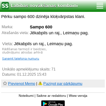
Labības novākšanas kombaini
Pērku sampo 600 dzinēja kloķvārpstas klani.
Sampo 600
Marka:
Jēkabpils un raj., Leimaņu pag.
Atrašanās vieta:
Vieta:
Jēkabpils un raj., Leimaņu pag.
Unikālo apmeklējumu skaits:
71
Datums: 01.12.2025 15:43
Pievienot Memo
|
Paziņot par pārkāpumu
Noteikumi
|
Saikne ar redaktoru
|
Www versija