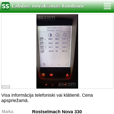
Labības novākšanas kombaini
1/10
Visa informācija telefoniski vai klātienē. Cena
apspriežamā.
Rostselmach Nova 330
Marka: