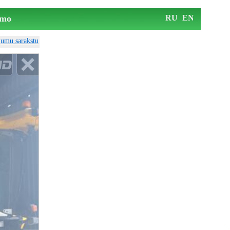
mo
RU
EN
ājumu sarakstu