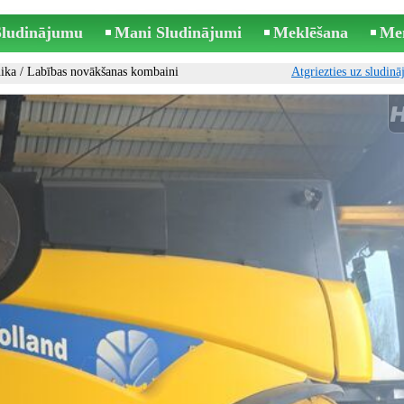
 Sludinājumu
Mani Sludinājumi
Meklēšana
Me
ika
/
Labības novākšanas kombaini
Atgriezties uz sludin