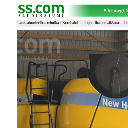
Iesniegt
SLUDINĀJUMI
Lauksaimniecības tehnika
/
Kombaini un lopbarības novākšanas tehn