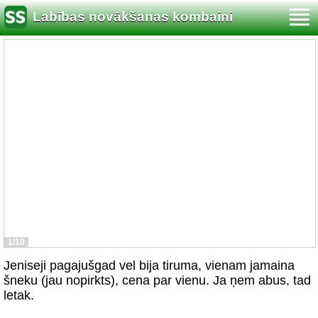
Labības novākšanas kombaini
1/10
Jeniseji pagajušgad vel bija tiruma, vienam jamaina
šneku (jau nopirkts), cena par vienu. Ja ņem abus, tad
letak.