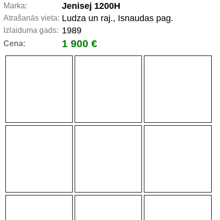
Jenisej 1200H
Marka:
Ludza un raj., Isnaudas pag.
Atrašanās vieta:
1989
Izlaiduma gads:
1 900 €
Cena: