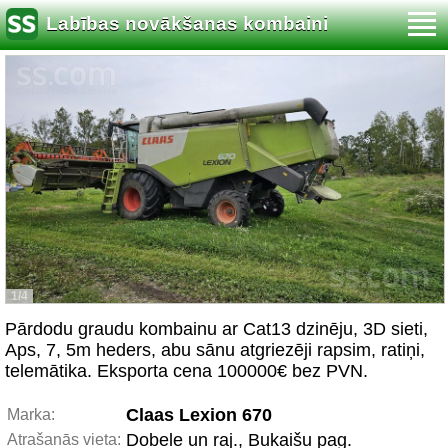
Labības novākšanas kombaini
1/4
Pārdodu graudu kombainu ar Cat13 dzinēju, 3D sieti,
Aps, 7, 5m heders, abu sānu atgriezēji rapsim, ratiņi,
telemātika. Eksporta cena 100000€ bez PVN.
Claas Lexion 670
Marka:
Dobele un raj., Bukaišu pag.
Atrašanās vieta: