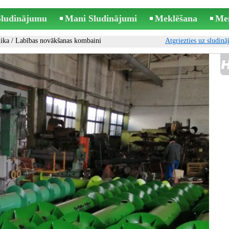
 Sludinājumu
Mani Sludinājumi
Meklēšana
Me
ika
/
Labības novākšanas kombaini
Atgriezties uz sludin