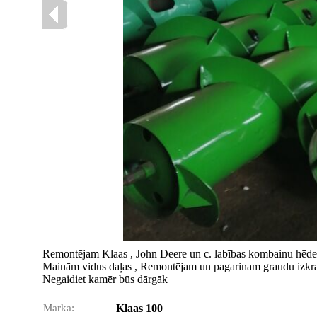
Remontējam Klaas , John Deere un c. labības kombainu hēdera š
Mainām vidus daļas , Remontējam un pagarinam graudu izkr
Negaidiet kamēr būs dārgāk
Marka:
Klaas 100