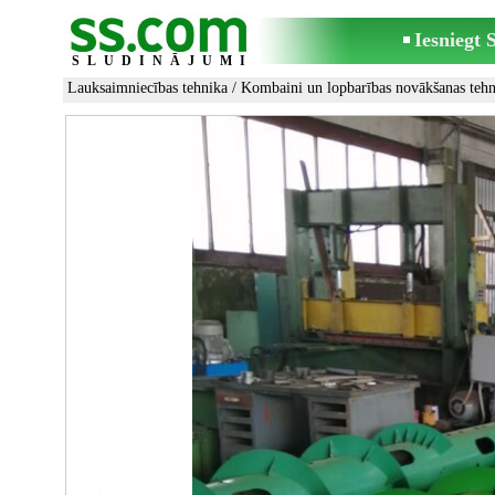
Iesniegt
SLUDINĀJUMI
Lauksaimniecības tehnika
/
Kombaini un lopbarības novākšanas tehn