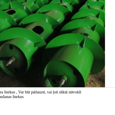
nekus , Var būt pārlauzti, vai ļoti sliktā stāvoklī
aušanas šnekus