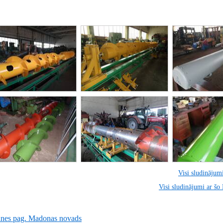
Visi sludinājumi
Visi sludinājumi ar šo
unes pag. Madonas novads