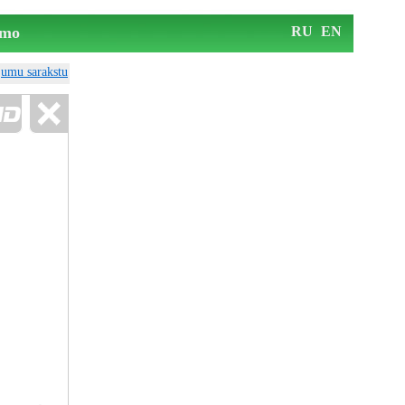
mo
RU
EN
ājumu sarakstu