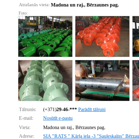
Atrašanās vieta:
Madona un raj., Bērzaunes pag.
Foto:
Tālrunis:
(+371)
29-46-***
Parādīt tālruni
E-mail:
Nosūtīt e-pastu
Vieta:
Madona un raj., Bērzaunes pag.
Adrese:
SIA "RATS " Kārļa iela -3 "Sauleskalns" Bērza